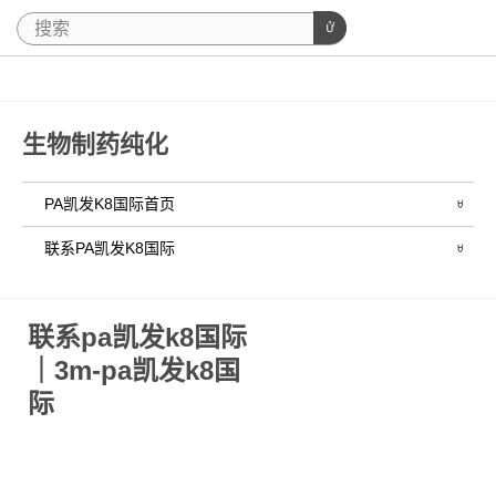
生物制药纯化
PA凯发K8国际首页
联系PA凯发K8国际
联系pa凯发k8国际
｜3m-pa凯发k8国
际