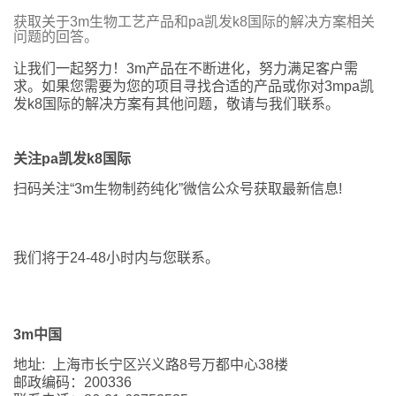
获取关于3m生物工艺产品和pa凯发k8国际的解决方案相关
问题的回答。
让我们一起努力！3m产品在不断进化，努力满足客户需
求。如果您需要为您的项目寻找合适的产品或你对3mpa凯
发k8国际的解决方案有其他问题，敬请与我们联系。
关注pa凯发k8国际
扫码关注“3m生物制药纯化”微信公众号获取最新信息!
我们将于24-48小时内与您联系。
3m中国
地址: 上海市长宁区兴义路8号万都中心38楼
邮政编码：200336