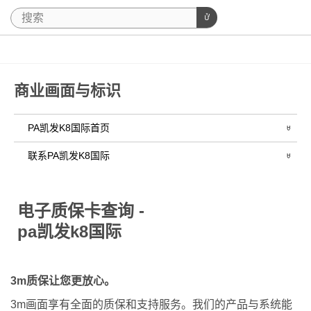
商业画面与标识
PA凯发K8国际首页
联系PA凯发K8国际
关
闭
电子质保卡查询 -
pa凯发k8国际
*
为必
填项
3m质保让您更放心。
*
姓名
3m画面享有全面的质保和支持服务。我们的产品与系统能