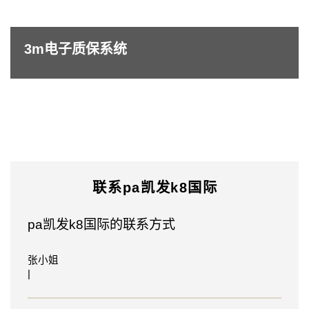
解的内
容
3m电子质保系统
*
省份/
区域
*
国家/
联系pa凯发k8国际
区域
我已
pa凯发k8国际的联系方式
完整地
阅读及
张小姐
本知情
|
并同意
书。我
已知晓