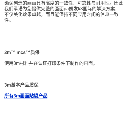
确保创造的画面具有高度的一致性、可靠性与耐用性。因此
我们承诺为您提供完整的画面pa凯发k8国际的解决方案，
不仅美化效果卓越，而且能保持不同应用之间的信息一致
*
电子
性。
邮箱
*
联系
电话
3m™ mcs™质保
使用3m材料并在认证打印条件下制作的画面。
*
公司
名称
3m基本产品质保
所有3m画面贴膜产品
*
职业
类别
*
所在
行业
您想了