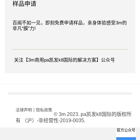
样品申请
本产品
（或服
务）的
百闻不如一见，即刻免费申请样品，亲身体验感受3m的
业务功
非凡“膜”力!
能/本次
活动的
目的，
并在此
明确同
关注【3m商用pa凯发k8国际的解决方案】公众号
意3m按
照（包
括中国
子公司
附录）
及本知
情并同
意书收
法律声明
|
隐私政策
集、使
© 3m 2023. pa凯发k8国际的版权所
用、披
有 （沪）-非经营性-2019-0035.
露、存
储、管
官方公众号
理和保