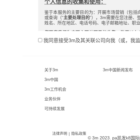
个人信息的收集和使用：
鉴于本服务的主要目的为：开展市场营销（包括
或查询（“
主要处理目的
”），3m需要在您注册、
姓名、所在地区、电话号码、电子邮箱地址、职业
您同意我们为实现主要处理目的收集、使用以上
集、使用以上部分或全部信息，将导致本产品（
我同意接受3m及其关联公司向我（或，我
参与本次活动。
非
非
在任何情况下，我们将以对个人权益影响最小的
常
常
3m将直接收集或是从3m的合作方（包括但不限
抱
感
处依法收集您的个人信息。3m和3m的合作方将
关于3m
3m中国新闻发布
信息。
歉！
谢！
3m中国
在遵守国家法律法规和3m隐私政策的前提下，3
您
您
个人信息功能的第三方插件。3m将通过合同形
3m工作机会
的
的
全方面各自应承担的责任和义务。
信
信
业务伙伴
息
息
在遵守国家法律法规和的前提下，3m可能在提供
提
已
的第三方插件。3m将通过合同形式与该第三方
可持续发展
交
提
承担的责任和义务。
失
交
败！
成
3m可能将自行或者聘请可信赖的第三方向您推送
稍
功！
进行个人信息的统计处理和分析。在聘请第三方
后
的前提下，您的个人信息还可能用于其它被您同
法律声明
|
隐私政策
© 3m 2023. pa凯发k
请