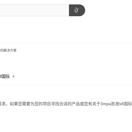
国际的解决方案
8国际
-pa凯发k8国际
求。如果您需要为您的项目寻找合适的产品或您有关于3mpa凯发k8国际