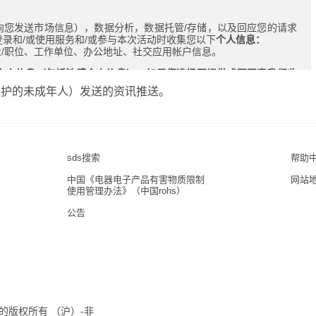
向您发送市场信息），数据分析，数据托管/存储，以及回应您的请求
登录和/或使用服务和/或参与本次活动时收集您以下
个人信息：
/职位、工作单位、办公地址、社交应用帐户信息。
个人信息（包括敏感个人信息）。如果您选择不提供或不同意我们收
或服务）无法完全正常运行，我们将无法为您服务，或您将无法继续
监护的未成年人）发送的资讯推送。
方式处理您的上述个人信息（包括敏感个人信息）。
于3m的经销商、服务方、京东、天猫、淘宝、微信或其它网络平台）
在必要和合理的范围内向您收集个人信息。请您真实、准确地提供个人
sds搜索
帮助
中国《电器电子产品有害物质限制
网站
m可能在提供的3m产品推广以及营销服务或相关活动中接入具备收集
使用管理办法》（中国rohs）
式与该第三方共同确定应满足的个人信息安全要求，以及在个人信息安
公告
的3m产品推广以及营销服务或相关活动中接入具备收集个人信息功能
共同确定应满足的个人信息安全要求，以及在个人信息安全方面各自应
您可能感兴趣的咨讯，例如对3m相关产品的介绍或促销等信息；或者
的情况下，这些工作将在3m的监督下进行并遵循。在事先征得您同意
意的用途。
若您不希望接收咨讯推送，可随时通知3m公司退订。
8国际的版权所有 （沪）-非