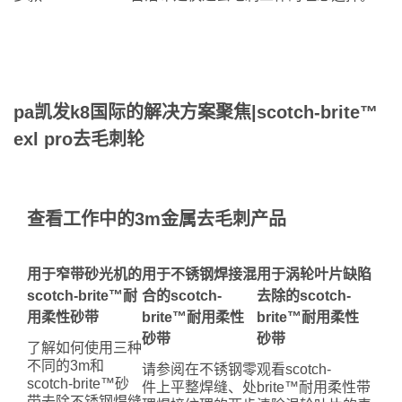
pa凯发k8国际的解决方案聚焦|scotch-brite™
exl pro去毛刺轮
查看工作中的3m金属去毛刺产品
用于窄带砂光机的
用于不锈钢焊接混
用于涡轮叶片缺陷
scotch-brite™耐
合的scotch-
去除的scotch-
用柔性砂带
brite™耐用柔性
brite™耐用柔性
砂带
砂带
了解如何使用三种
不同的3m和
请参阅在不锈钢零
观看scotch-
scotch-brite™砂
件上平整焊缝、处
brite™耐用柔性带
带去除不锈钢焊缝