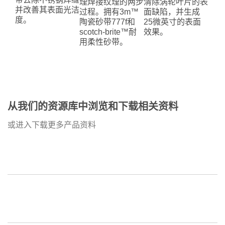
理焊接纹理的两步
清除涡轮叶片的表
并改善其表面光洁
过程。拥有3m™
面缺陷，并生成
度。
陶瓷砂带777f和
25微英寸的表面
scotch-brite™耐
效果。
用柔性砂带。
从我们的资源库中浏览和下载相关资料
或进入下载更多产品资料
dec
1,
1901
dec
1,