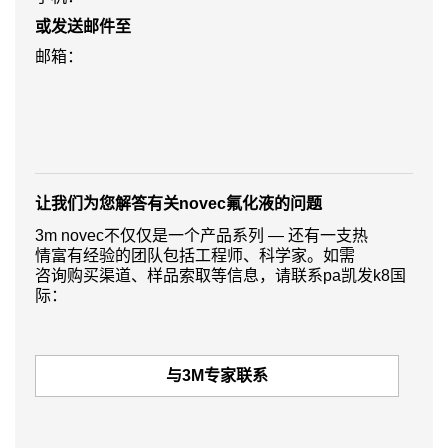
您
重
或发送邮件至
还
新
想
提
邮箱：
了
交，
解
谢
更
谢！
多
3m
各
个
让我们为您解答有关novec氟化液的问题
领
域
3m novec不仅仅是一个产品系列 — 还有一支热
的
情富有经验的团队包括工程师、科学家。如需
pa
咨询购买渠道、样品索取等信息，请联系pa凯发k8国
凯
际：
发
k8
国
际
与3M专家联系
的
解
决