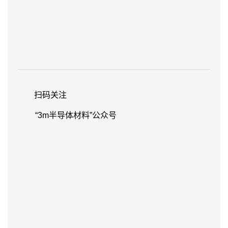
方
案，
可
以
访
问：
www.3m.com/cn
扫码关注
“3m半导体材料”公众号