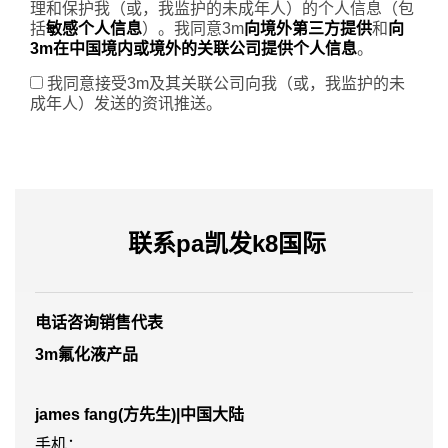
理和保护我（或，我监护的未成年人）的个人信息（包
括
敏感个人信息
）。我同意3m
向境外第三方提供
和
向
3m在中国境内或境外的关联公司提供个人信息
。
我同意接受3m及其关联公司向我（或，我监护的未
成年人）发送的资讯推送。
非
非
常
常
感
抱
谢！
歉！
联系pa凯发k8国际
您
您
的
的
信
信
息
息
已
提
电话咨询销售代表
提
交
3m氟化液产品
交
失
成
败！
功！
稍
james fang(方先生)|中国大陆
如
后
果
请
手机：