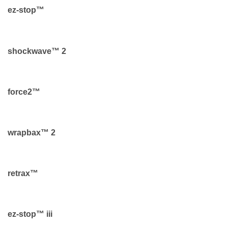
ez-stop™
shockwave™ 2
force2™
wrapbax™ 2
retrax™
ez-stop™ iii