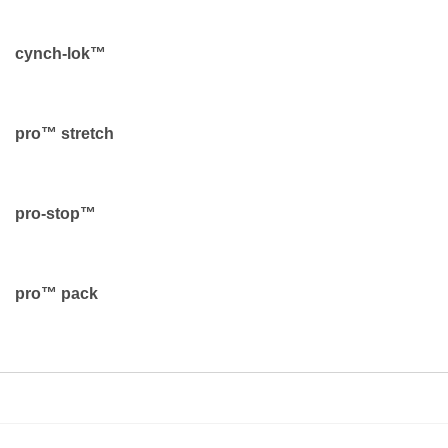
cynch-lok™
pro™ stretch
pro-stop™
pro™ pack