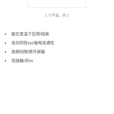
1 个产品，共 1
能在室温下应用/组装
各向同性xyz轴电连通性
高频间隙/劈开屏蔽
低接触r到ss