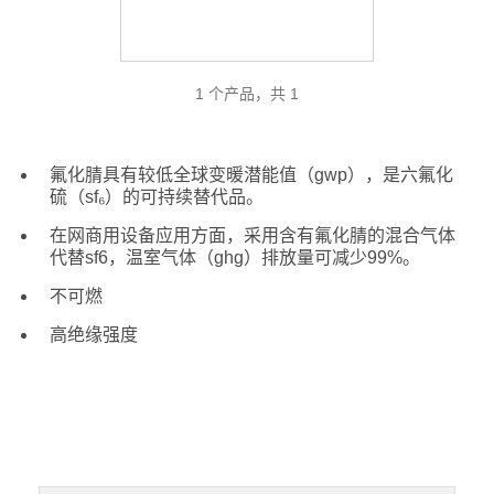
1 个产品，共 1
氟化腈具有较低全球变暖潜能值（gwp），是六氟化
硫（sf₆）的可持续替代品。
在网商用设备应用方面，采用含有氟化腈的混合气体
代替sf6，温室气体（ghg）排放量可减少99%。
不可燃
高绝缘强度