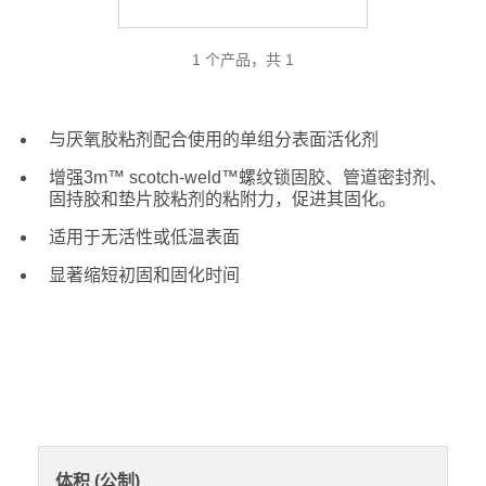
1 个产品，共 1
与厌氧胶粘剂配合使用的单组分表面活化剂
增强3m™ scotch-weld™螺纹锁固胶、管道密封剂、
固持胶和垫片胶粘剂的粘附力，促进其固化。
适用于无活性或低温表面
显著缩短初固和固化时间
体积 (公制)