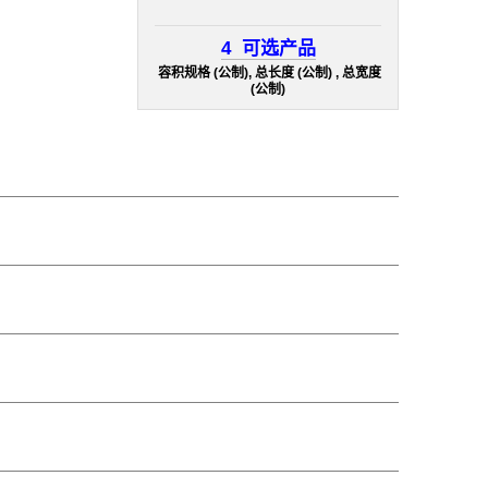
4
可选产品
容积规格 (公制), 总长度 (公制) , 总宽度
(公制)