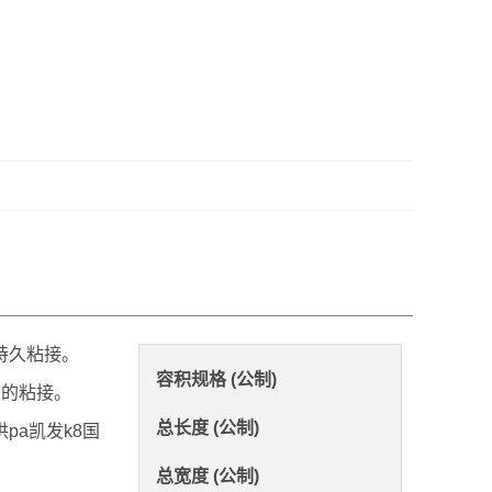
持久粘接。
容积规格 (公制)
固的粘接。
总长度 (公制)
pa凯发k8国
总宽度 (公制)