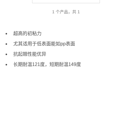
1 个产品，共 1
超高的初粘力
尤其适用于低表面能如pp表面
抗起翘性能优异
长期耐温121度，短期耐温149度