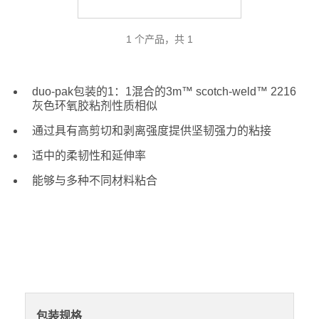
1 个产品，共 1
duo-pak包装的1：1混合的3m™ scotch-weld™ 2216
灰色环氧胶粘剂性质相似
通过具有高剪切和剥离强度提供坚韧强力的粘接
适中的柔韧性和延伸率
能够与多种不同材料粘合
包装规格