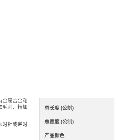
有金属合金和
去毛刺、精加
总长度 (公制)
总宽度 (公制)
顺时针或逆时
产品颜色