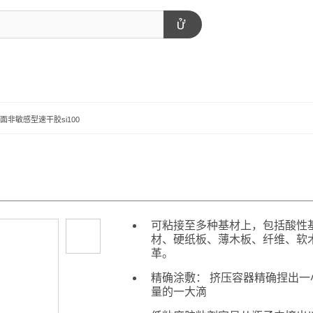
™ 表面非敏感型速干胶si100
可粘接至多种基材上，包括酸性
材、硬纸板、薄木板、纤维、软
革。
精确涂敷： 挤压容器精确捏出一
量的一大滴