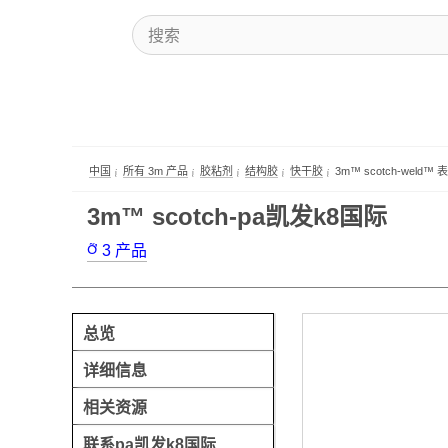
中国
所有 3m 产品
胶粘剂
结构胶
快干胶
3m™ scotch-weld
3m™ scotch-pa凯发k8国际
3
产品
总览
详细信息
相关资源
联系pa凯发k8国际