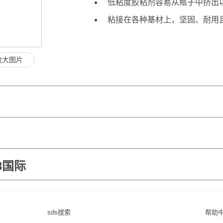
低粘度胶粘剂容易从瓶子中挤出
粘接在各种基材上，坚固、耐用
放大图片
8国际
sds搜索
帮助