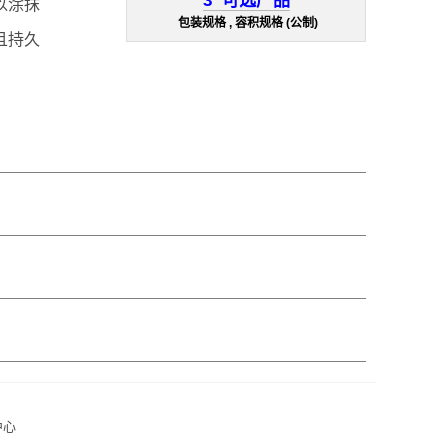
3
可选产品
以涂抹
包装规格 , 容积规格 (公制)
且持久
中心