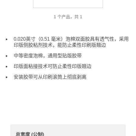
1 个产品，共 1
0.020英寸（0.51 毫米）泡棉双面胶具有透气性，采用
印版侧胶粘剂技术，能防止柔性印刷版翘边
中等密度泡棉，通用型贴版胶带
印版面粘接技术可防止柔性印版翘边
安装胶带可从印刷滚筒上彻底剥离
总宽度 (公制)