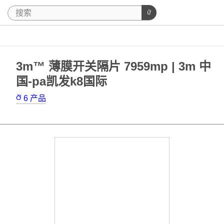
3m™ 薄膜开关隔片 7959mp | 3m 中
国-pa凯发k8国际
6
产品