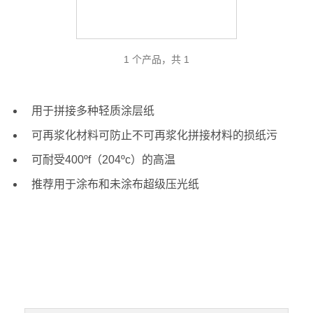
1 个产品，共 1
用于拼接多种轻质涂层纸
可再浆化材料可防止不可再浆化拼接材料的损纸污
可耐受400ºf（204ºc）的高温
推荐用于涂布和未涂布超级压光纸