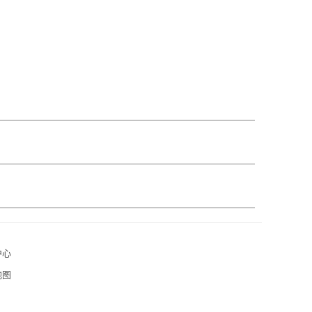
中心
地图