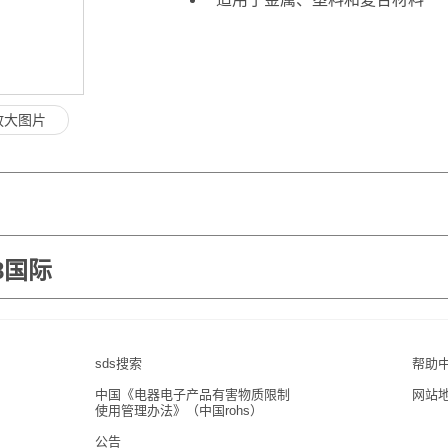
放大图片
8国际
sds搜索
帮助
中国《电器电子产品有害物质限制
网站
使用管理办法》（中国rohs）
公告