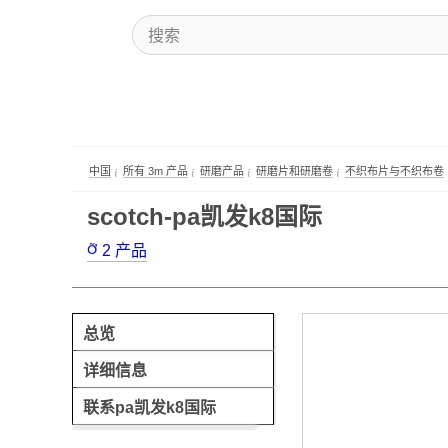
中国
所有 3m 产品
研磨产品
研磨片和研磨卷
不织布片与不织布卷
scotch-pa凯发k8国际
2
产品
总览
详细信息
联系pa凯发k8国际