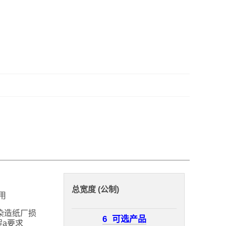
总宽度 (公制)
用
染造纸厂损
6
可选产品
程a要求