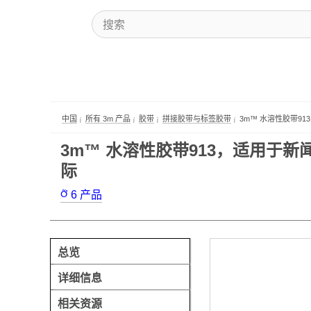
中国
所有 3m 产品
胶带
拼接胶带与标签胶带
3m™ 水溶性胶带9
3m™ 水溶性胶带913，适用于新闻纸
际
6
产品
总览
详细信息
相关资源