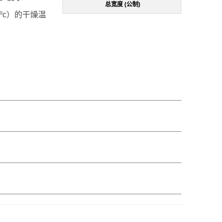
总宽度 (公制)
4ºc）的干燥温