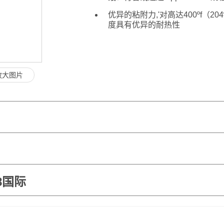
优异的粘附力,'对高达400ºf（20
度具有优异的耐热性
放大图片
8国际