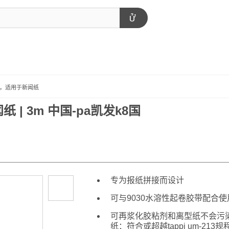
13，适用于新闻纸
 | 3m 中国-pa凯发k8国
专为报纸拼接而设计
可与9030水溶性起卷胶带配合使
可再浆化胶粘剂和离型纸不会污
纸：符合或超越tappi um-213规