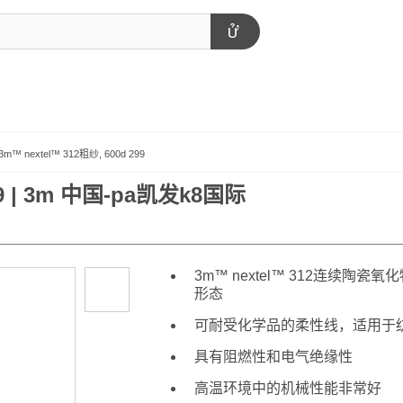
3m™ nextel™ 312粗纱, 600d 299
99 | 3m 中国-pa凯发k8国际
3m™ nextel™ 312连续陶瓷
形态
可耐受化学品的柔性线，适用于
具有阻燃性和电气绝缘性
高温环境中的机械性能非常好