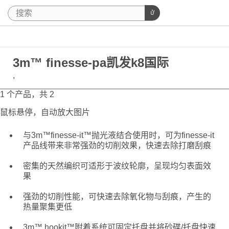
3m™ finesse-pa凯发k8国际
,
1 个产品，共 2
鼠标悬停，自动放大图片
与3m™finesse-it™抛光液结合使用时，可为finesse-it
产品线带来非常强劲的切削效果，快速去除打磨刮痕
密集的天然编织可适形于波纹轮廓，呈现均匀表面效
果
强劲的切削性能，可快速去除氧化物与刮痕，产生的
热量聚集更低
3m™ hookit™附着系统可固定托盘并将砂碟/托盘快速