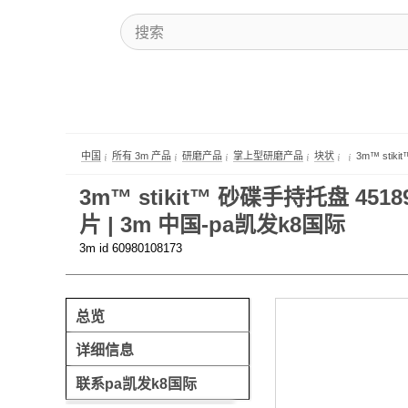
中国
所有 3m 产品
研磨产品
掌上型研磨产品
块状
3m™ stik
3m™ stikit™ 砂碟手持托盘 45189
片 | 3m 中国-pa凯发k8国际
3m id 60980108173
总览
详细信息
联系pa凯发k8国际