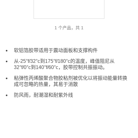
1 个产品，共 1
软铝箔胶带适用于震动面板和支撑构件
从-25°f/32°c到175°f/180°c的温度，峰值阻尼从
32°f/0°c到140°f/60°c，胶带控制共振振动。
粘弹性丙烯酸聚合物胶粘剂被优化以将振动能量转换
成可忽略的热量，其易于消散
防风雨，耐潮湿和耐紫外线