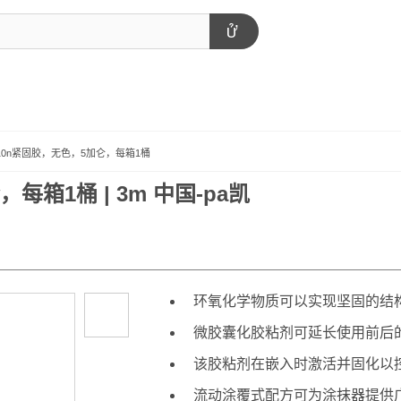
510n紧固胶，无色，5加仑，每箱1桶
每箱1桶 | 3m 中国-pa凯
环氧化学物质可以实现坚固的结
微胶囊化胶粘剂可延长使用前后
该胶粘剂在嵌入时激活并固化以
流动涂覆式配方可为涂抹器提供