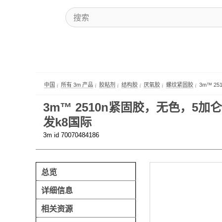
中国
所有 3m 产品
胶粘剂
结构胶
厌氧胶
螺纹紧固胶
3m™ 2
3m™ 2510n紧固胶，无色，5加仑，
发k8国际
3m id 70070484186
总览
详细信息
相关资源