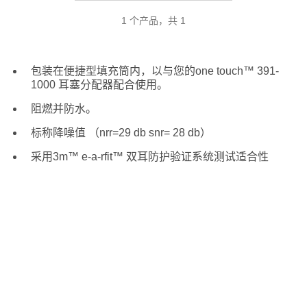
1 个产品，共 1
包装在便捷型填充筒内，以与您的one touch™ 391-
1000 耳塞分配器配合使用。
阻燃并防水。
标称降噪值 （nrr=29 db snr= 28 db）
采用3m™ e-a-rfit™ 双耳防护验证系统测试适合性