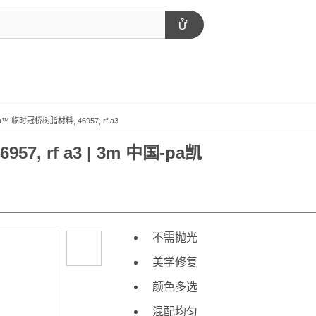
va™ 临时冠桥树脂材料, 46957, rf a3
7, rf a3 | 3m 中国-pa凯
不需抛光
美学修复
颜色多选
混配均匀