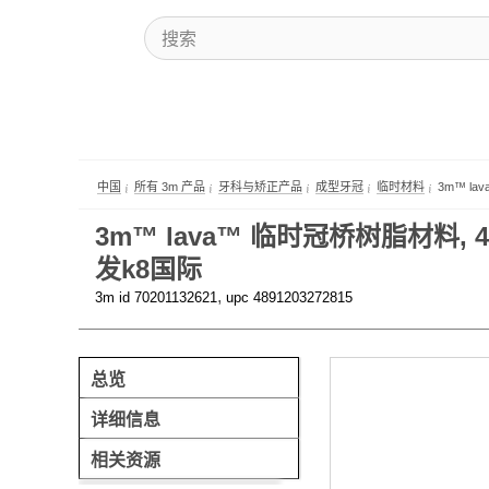
中国
所有 3m 产品
牙科与矫正产品
成型牙冠
临时材料
3m™ la
3m™ lava™ 临时冠桥树脂材料, 4695
发k8国际
,
3m id 70201132621
upc 4891203272815
总览
详细信息
相关资源