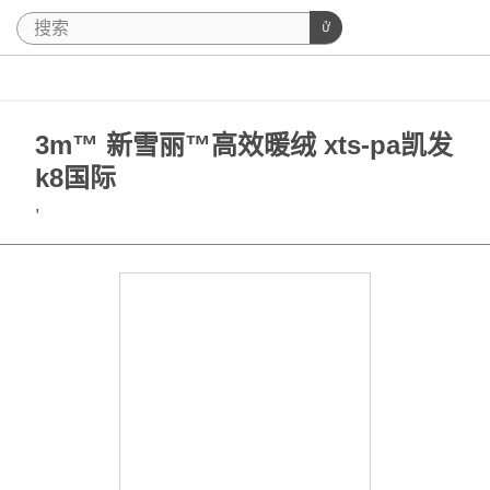
3m™ 新雪丽™高效暖绒 xts-pa凯发
k8国际
,