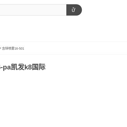
™ 含锌喷雾16-501
-pa凯发k8国际