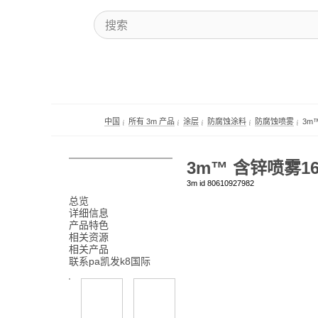
中国
所有 3m 产品
涂层
防腐蚀涂料
防腐蚀喷雾
3m
3m™ 含锌喷雾16
3m id 80610927982
总览
详细信息
产品特色
相关资源
相关产品
联系pa凯发k8国际