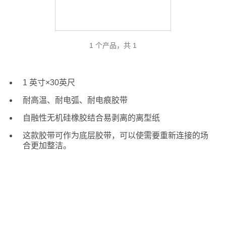
1 个产品，共 1
1 英寸×30英尺
耐高温、耐电弧、耐电痕胶带
自融性无机硅橡胶结合易剥离的离型纸
这款胶带可作为底层胶带，可以使需要重新连接的场
合更加整洁。