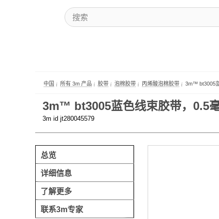
中国
所有 3m 产品
胶带
泡棉胶带
丙烯酸泡棉胶带
3m™ bt30
3m™ bt3005蓝色线束胶带，0.5毫
3m id jt280045579
总览
详细信息
了解更多
联系3m专家