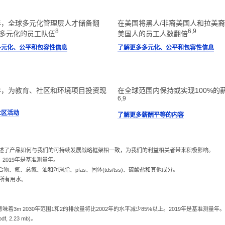
0年，全球多元化管理层人才储备翻
在美国将黑人/非裔美国人和拉美裔
8
6,9
多元化的员工队伍
美国人的员工人数翻倍
多元化、公平和包容性信息
了解更多多元化、公平和包容性信息
5年，为教育、社区和环境项目投资现
在全球范围内保持或实现100%的
6,9
社区活动
了解更多薪酬平等的内容
描述了产品如何与我们的可持续发展战略框架相一致，为我们的利益相关者带来积极影响。
。2019年是基准测量年。
、氟、总氮、油和润滑脂、pfas、固体(tds/tss)、硫酸盐和其他成分。
所有用水。
味着3m 2030年范围1和2的排放量将比2002年的水平减少85%以上。2019年是基准测量年。
 2.23 mb)。