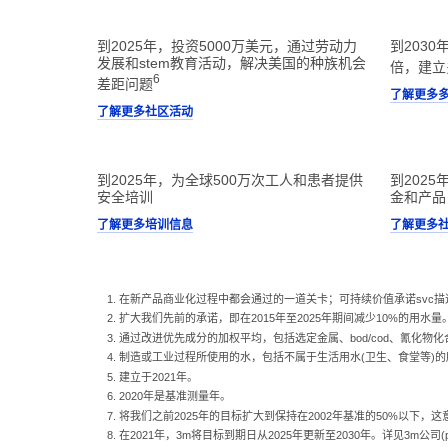
到2025年，投资5000万美元，通过劳动力
到203
发展和stem教育活动，解决美国的种族机会
倍，建立
6
差距问题
了解更多
了解更多社区活动
到2025年，为全球500万次工人和患者提供
到202
安全培训
金和产品
了解更多培训信息
了解更多
在新产品商业化过程中都会通过的一道关卡；可持续价值承诺svc
扩大我们先前的承诺，即在2015年至2025年期间减少10%的用水量
通过改进优先成分的加权平均，包括选定金属、bod/cod、氰化物化合物
制造或工业过程所使用的水，包括不属于生活用水(卫生、食堂等)的
建立于2021年。
2020年是基准测量年。
将我们之前2025年的目标扩大到保持在2002年基准的50%以下，这意
在2021年，3m将目标到期日从2025年更新至2030年。详见3m公司(pdf,