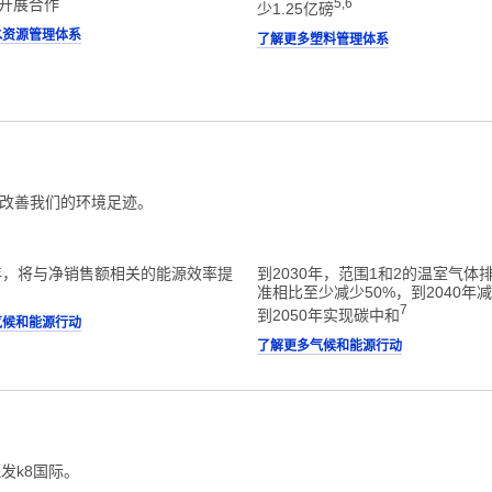
开展合作
5,6
少1.25亿磅
水资源管理体系
了解更多塑料管理体系
改善我们的环境足迹。
5年，将与净销售额相关的能源效率提
到2030年，范围1和2的温室气体
准相比至少减少50%，到2040年减
7
到2050年实现碳中和
气候和能源行动
了解更多气候和能源行动
发k8国际。