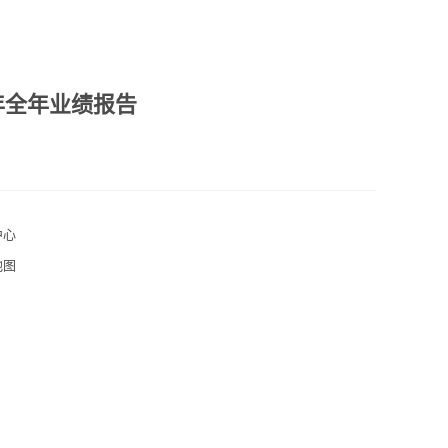
1年全年业绩报告
中心
地图