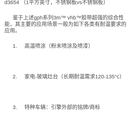
d3654
（
1
平方英寸，不锈钢板
vs
不锈钢板）
鉴于上述
gph
系列
3m™ vhb™
胶带超强的综合性
能，其主要的应用场景一般为如下各类有耐温要求的
应用。
1.
高温喷涂（粉末喷涂及喷漆）
2.
家电
-
玻璃灶台（长期耐温需求
120-135
°
c
）
3.
特种车辆：引擎外部的铭牌
/
商标