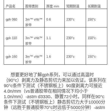
产品名
胶带类别
厚度
mm
短期耐温
长期耐温
gph 060
3m™ vhb™
0.6
230
°
c
150
°
c
胶带
gph 110
3m™ vhb™
1.1
230
°
c
150
°
c
胶带
gph 160
3m™ vhb™
1.6
230
°
c
150
°
c
胶带
想要更好地了解
gph
系列，可以通过高温时
（
90
°
c
）剥离力及静态剪切力来加以佐证。该系列在
90
°
c
条件下测试（不锈钢板上）
90
度剥离力可接近
4.0n/mm
（
vs
普通胶带在相同情况下均小于
1.0n/mm
）
-astm d3330
、静置
72
小时。同样在
90
°
c
条件下测试（不锈钢板上）静态剪切力大于
10000
分
钟（远胜于普通胶带
70
°
c
时远低于
5000
分钟）
-astm