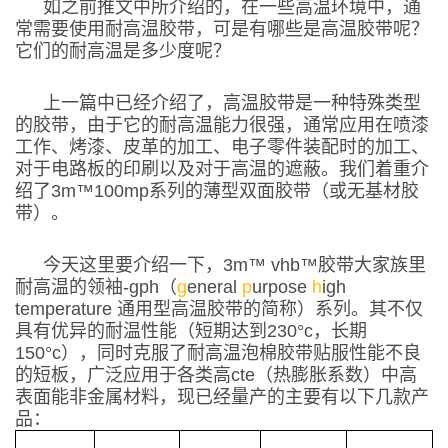
如之前推文中所介绍的，在一些高温环境中，通
常需要使用耐高温胶带，可是有哪些是高温胶带呢？
它们的耐高温是多少度呢？
上一篇中已经介绍了，高温胶带是一种特殊类型
的胶带，由于它的耐高温能力很强，通常应用在喷漆
工作、烤漆、皮革的加工、电子零件装配时的加工、
对于电路板的印刷以及对于高温的遮蔽。我们着重介
绍了
3m™100mp
系列的薄型双面胶带（或无基材胶
带）。
今天这里要介绍一下，
3m™ vhb™
胶带大家族里
耐高温的领袖
-gph
（
g
eneral
p
urpose
h
igh
temperature
通用型高温胶带的简称）系列。其不仅
具有优异的耐温性能（短期达到
230
°
c
，长期
150
°
c
），同时克服了耐高温泡棉胶带贴服性能不良
的短板，广泛应用于各类高
cte
（热膨胀系数）中高
表面能非金属材料，现已经量产的主要有以下几款产
品：