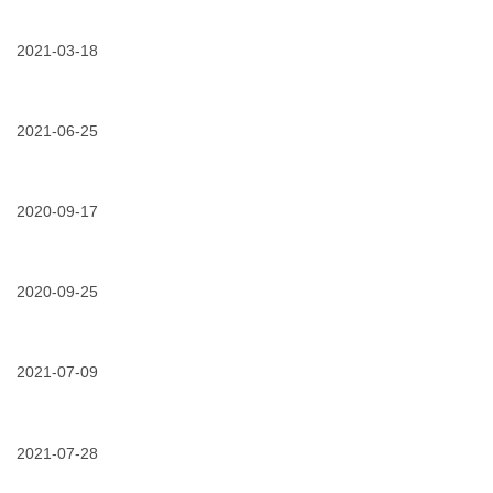
典
太
续
享
|
阳
修
得
走
能
复？
好
2021-03-18
近
光
交
礼
3m
伏
给
03/18/2021
为
|
中
与
“它”！
什
2020
压
智
么
年
电
慧
3m
2021-06-25
3m
缆
能
冷
电
附
源
06/25/2021
品
缩
力
件
展
质
电
产
产
览
保
缆
品
品
会
障，
2020-09-17
附
部
家
暨
流
件
全
族
论
09/17/2020
风
程
是
国
（二）
坛
场
监
水
新
圆
高
控，
上
能
满
效
2020-09-25
3m
光
源
举
运
为
伏
行
办
09/25/2020
优
营
电
电
业
选
保
力
站
路
推
障，
安
的
演
荐！
2021-07-09
交
全
理
蓄
3m
给
上
想
势
07/09/2021
免
丙
3m
“双
选
待
费
烯
专
保
择？
发
试
酸
业
险”
用
2021-07-28
泡
电
福
棉
力
07/28/2021
暴
利
胶
电