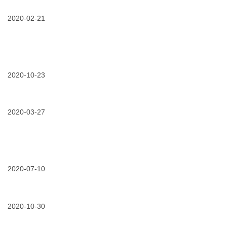
携
路
大
手
由
奇
中
2020-02-21
探
迹
国
测
之
电
仪
一”
科
及
的
院
电
02/21/2020
我
诞
推
子
们
生-
动
标
在
3m
电
识
电
2020-10-23
助
力
器
力
力
安
10/23/2020
光
战
北
装
伏
线
京
人
电
“抗
大
员
站
2020-03-27
疫”
兴
技
电
–
机
能
缆
3m
场
提
终
助
电
升
端
力
力
03/27/2020
电
及
故
武
可
缆
资
障
汉、
靠
线
质
会
徐
运
路
2020-07-10
认
带
州
行
施
证
来
“小
07/10/2020
免
工
多
汤
费
质
少
山”
试
量
经
和
用
2020-10-30
的
济
“方
|
“守
损
舱”
10/30/2020
专
酷
护
失？
建