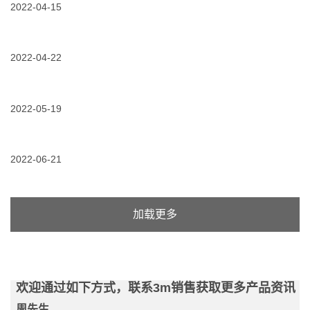
货
2022-04-15
线
3m
员
上
开
新
啦！
04/15/2022
干
线！
通
一
货
3m
啦，
代
|
电
技
35kv
你
2022-04-22
缆
术
冷
的
附
问
缩
04/22/2022
3m
电
件
题
电
电
子
选
直
缆
力
产
型
接
附
产
2022-05-19
品
助
拨
件
品
需
手
打！
05/19/2022
视
风
要
操
频
光
怎
作
发
大
样
指
布
2022-06-21
基
的
南，
|
地
绝
超
06/21/2022
架
跟
路
缘
全
空
随
演，
材
整
线
3m，
专
料？
理
传
探
业
加载更多
输
索
应
能
“地
用
力
铁
护
遇
供
航
瓶
电”
环
颈？
之
境
3m
旅
可
欢迎通过如下方式，联系3m销售获取更多产品资讯
硬
持
核
续
周先生