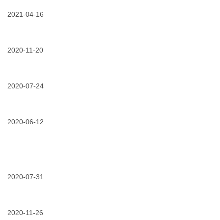
堂
心
缆
“黑
t
举
关
终
科
2021-04-16
型
办
怀”
端
技”！
头、
《电
04/16/2021
城
3m
肘
力
轨
可
型
电
于
变
头、
缆
心,
2020-11-20
色
一
隧
“安”
喷
字
道
11/20/2020
试
“稳”
胶
头、
消
用
于
助
插
防
申
行
力
拔
管
请
2020-07-24
-
风
头……
控
|
3m
电
一
专
07/24/2020
暴
电
电
叶
篇
题》
雨
缆
缆
片
充
线
持
线
附
更
分
上
续
2020-06-12
缆
件
强
了
直
预
穿
持
更
解
播
警！
线
续
可
“它”
分
3m
难？
助
靠
享
四
3m
力
06/12/2020
紧
大
有
轨
跟
电
专
道
城
缆
业
交
市
2020-07-31
附
的
通
脉
件
“润
发
07/31/2020
3m
搏，
防
滑
展
联
助
水
剂”！
合
力
“秘
江
2020-11-26
地
籍”
苏