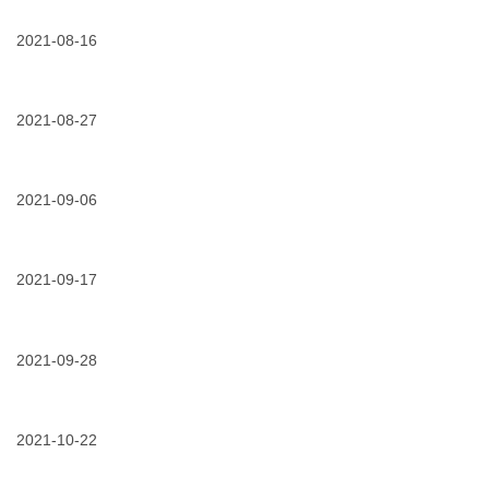
雨
|
带
气
持
电
(saft)
产
续
2021-08-16
力
“胶”
品！
预
设
你
08/16/2021
立
警！
备
可
足
3m
温
靠
创
四
度
追
新，
2021-08-27
大
的
光
细
电
“健
逐
08/27/2021
防
心
缆
康
风
止
服
附
码”，
电
务，
件
3m
缆
2021-09-06
3m
防
智
放
电
水
能
09/06/2021
5g
电
力
“秘
感
新
的
pa
籍”
温
材
黑
凯
助
贴
料，
2021-09-17
科
发
力
片
3m
技，
k8
电
案
09/17/2021
3m
黑
3m
国
网
例
77#
科
保
际
抢
精
专
技
障
的
修
选！
业
2021-09-28
电
解
防
力
决
09/28/2021
外
火
系
方
护
带，
统
案
套
为
可
为
破
2021-10-22
电
靠
化
损
缆
运
工
10/22/2021
3m™31#
修
防
行！
行
专
复