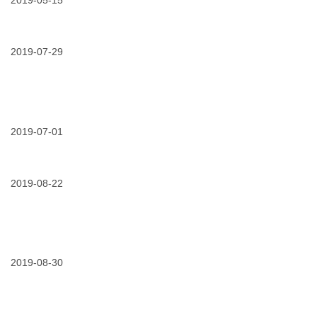
2019-05-15
开
能
方
条
方
源
案
05/15/2019
不
绝
式
与
惧
缘
（一）
公
火
第
丨
用
炼-
2019-07-29
一
入
事
它
条
门
业
们
|
篇
峰
“全
你
会”
身
可
07/29/2019
电
心”
能
缆
守
不
附
护
知
件
2019-07-01
电
道
的
缆
的
07/01/2019
在
正
3m
“磨
确
配
难”
打
电
中
2019-08-22
开
绝
砥
方
缘
砺
式
消
前
（二）
隐
行-
|
08/22/2019
电
方
3m
进
缆
案
电
阶
附
缆
篇
件
2019-08-30
外
的
护
正
套
确
修
打
08/30/2019
电
复
开