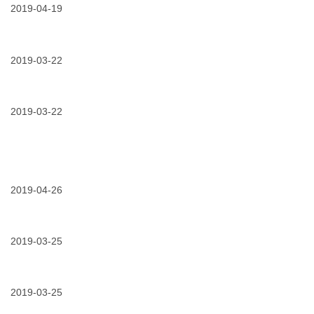
线，
2019-04-19
3m
04/19/2019
活
电
动
力
回
产
顾：
2019-03-22
品
3m
部
03/22/2019
回
联
介
顾：
合
绍
2018
“中
(一)
全
2019-03-22
国
国
电
电
力
力
设
及
备
03/22/2019
回
工
质
顾：
业
量
2018
经
检
华
2019-04-26
销
验
南
商
测
04/26/2019
玩
区
大
试
转
新
会
中
“3m
能
心”
电
2019-03-25
源
开
力
与
展
03/25/2019
厉
之
电
电
害
家”
力
缆
了！
公
行
附
3m
2019-03-25
众
业
件
光
号
峰
安
伏
|