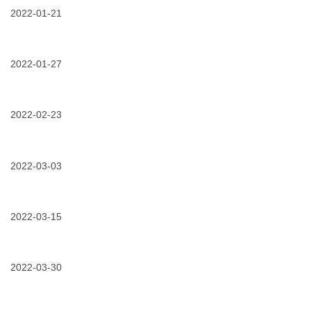
•
线，
统
套！
开
2022-01-21
有
防
拓
3m
腐
01/21/2022
助
|
电
“免
力
2021
缆
疫
冬
护
附
力”
奥，
2022-01-27
航
件
可
保
的
01/27/2022
3m™
靠
安
守
scotch™
电
全，
护！
13
力
2022
半
2022-02-23
供
开
导
应
拓
02/23/2022
3m
电
由
新
中
带，
3m
发
压
电
电
展
可
2022-03-03
缆
缆
分
半
附
03/03/2022
为
离
导
件
风
式
电
保
光
电
层
障！
大
2022-03-15
缆
修
基
连
复
03/15/2022
3m
地
接
不
电
建
器
麻
力
设
家
烦！
产
2022-03-30
保
族
品
驾
又
03/30/2022
全
技
护
添
新
术
航
新
干
热
——
成