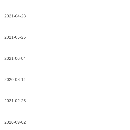
行
01/29/2021
专
|
pa
业
这
凯
铸
里
发
就
2021-04-23
有
k8
经
一
国
04/23/2021
创
典
份
际
新
|
钢
的
自
走
铁
解
固
2021-05-25
近
行
决
化
3m
业
方
05/25/2021
官
材
中
电
案
宣
料
压
力
丨
，
电
电
3m
2021-06-04
3m
缆
气
电
向
附
日
06/04/2021
专
力
配
件
常
业
学
网
产
运
铸
院
绝
品
维
就
2020-08-14
正
缘
家
秘
经
式
化
族
籍
08/14/2020
活
典
上
“最
（一）
请
动
|
线
后
你
回
特
啦！
难
查
顾
2021-02-26
殊
点”
收！
|
工
发
02/26/2021
专
第
况
起
业
14
下
挑
铸
届
电
战！
就
2020-09-02
国
缆
经
际
接
09/02/2020
分