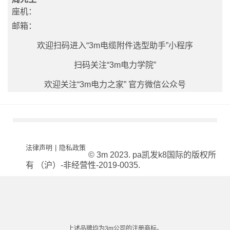
材
发
料
座机：
展
accr
就
邮箱：
是
答
欢迎扫码进入“3m电缆附件选型助手”小程序
案！
扫码关注“3m电力学院”
欢迎关注“3m电力之家” 官方微信公众号
法律声明
|
隐私政策
© 3m 2023. pa凯发k8国际的版权所
有 （沪）-非经营性-2019-0035.
上述品牌均为3m公司的注册商标。