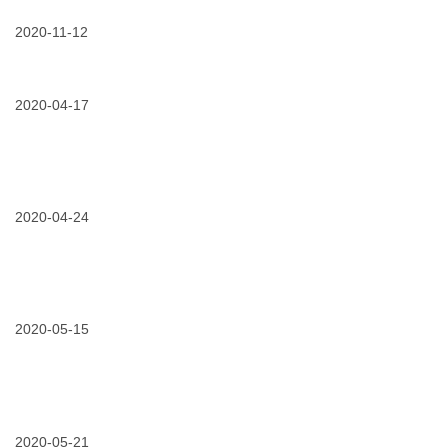
业
暑
者”
可
设
的
将
能
产
2020-11-12
至，
出
品，
该
乎
11/12/2020
试
真
用
你
用
挚
3m
的
申
的
super
意
请
2020-04-17
服
33
料
|
务！
替
零
换
度
普
之
通
04/17/2020
行
下，
电
业
你
工
·
需
胶
解
2020-04-24
要
带
析
这
了！
|
款
小
70
投
04/24/2020
我
多
入，
们
年
高
在
历
保
电
2020-05-15
史
障
力
的
,
战
*
给
线
专
风
“抗
业
05/15/2020
提
场
疫”
级
效！
运
–
绝
降
营
3m
缘
本！
2020-05-21
上