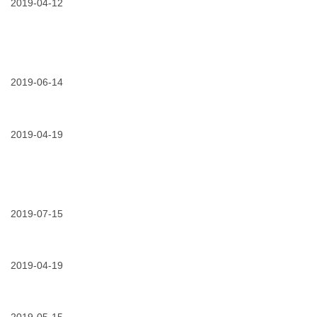
“读
2019-04-12
胶
升
心
带
术”！-
的
3m
自
高
我
04/12/2019
电
压
修
缆
电
养
防
缆
水，
2019-06-14
接
我
头
06/14/2019
让
们
导
“虚
是
体
汗”
认
运
不
2019-04-19
真
行
再
的！
温
流
度
-
监
3m
04/19/2019
活
测
电
动
方
力
回
案
开
顾：
2019-07-15
关
3m
柜
07/15/2019
电
参
底
缆
加”
部
附
utility
防
件
2019-04-19
week
潮
的
国
阻
04/19/2019
安
正
际
燃
全
确
智
封
千
打
慧
堵
万