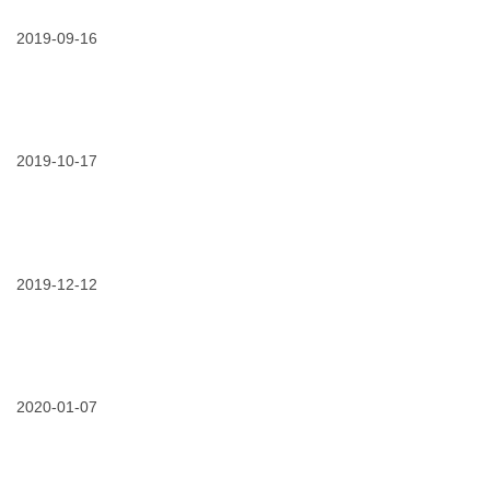
缆
胶
方
接
带
式
续
2019-09-16
方
（三）
中
案
丨
低
高
调
阶
的
09/16/2019
一
篇
“华
部
丽
跨
家
越
2019-10-17
族”
半
-
世
-
纪
-
的
10/17/2019
我
-
3m
们
3m
冷
给
绕
缩
城
2019-12-12
包
电
市
式
缆
地
电
附
下
缆
件
管
中
12/12/2019
我
技
线
间
们
术
做
接
见
的
透
头
证
2020-01-07
发
视
了
展
-
“新
简
3m
世
史
管
界
01/07/2020
3m
线
七