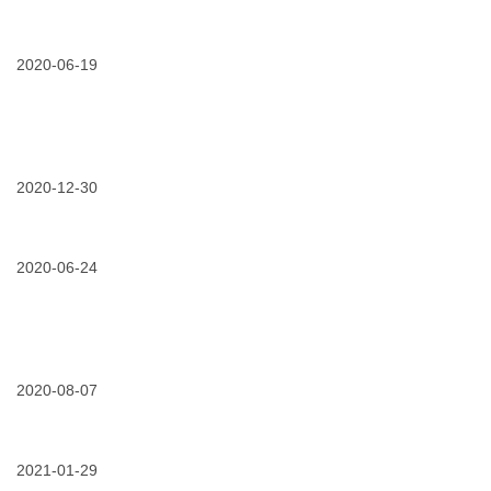
铁
助
11/26/2020
免
省
安
力
费
各
全
电
试
经
网
用
2020-06-19
销
抢
|
商
修
3m
举
智
办
能
“中
06/19/2020
关
感
压
于
温
电
3m
贴
缆
电
2020-12-30
片
附
气
—
件
12/30/2020
回
电
简
培
首
力
单、
训
·
绝
直
及
展
2020-06-24
缘
观
安
望
维
的
装
|
护
电
技
2020
产
力
能
疫
品，
06/24/2020
一
设
比
中
看
张
备
武
同
这
图
测
大
进
一
看
2020-08-07
温
赛”
退，
篇
懂
应
2021
就
08/07/2020
3m
3m
用
携
够
拍
专
手
了
了
业
再
拍
2021-01-29
光
前
你
伏