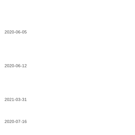
积
胶
友
份
极
带！
好
“安
响
兼
全
应
容！
险”
05/21/2020
免
各
3m
费
行
新
试
业
一
用
2020-06-05
复
代
|
工
串
我
复
片
们
产
间
为
电
06/05/2020
冷
贴
电
力
缩
膜
力
保
技
技
设
障
术
2020-06-12
术
备
需
“皇
发
“量
求
冠
布
体
上
温”
的
06/12/2020
活
–
明
动
3m™
珠”
回
感
——
顾：
2021-03-31
温
3m
3m
变
qtiii
03/31/2021
专
联
色
第
业
合
胶
三
铸
eptc
带
代
就
2020-07-16
电
传
冷
经
力
递
缩
07/16/2020
又
典
学
“贴
电
见
|