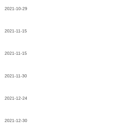
火
业
业
难？
保
用
级
2021-10-29
3m
驾
电
耐
sheath
护
“保
10/29/2021
电
磨
wrap
航！
驾
缆
胶
铠
护
接
带：
装
航”
头
2021-11-15
任
带
“浸
你
为
11/15/2021
进
水
肆
电
博
“也
意
缆
收
不
摩
提
官|
2021-11-15
怕？
擦，
供
三
因
我
坚
11/15/2021
无
大
为
自
实
衬
关
裹
完
机
层
键
上
好
械
的
2021-11-30
词，
了
无
保
自
记
它
损！
护
11/30/2021
3m
粘
录
专
带，
3m
业
电
高
防
2021-12-24
缆
光
腐
绝
时
12/24/2021
中
胶
缘
刻
国-
带，
修
老
提
复
挝
2021-12-30
升
3m
铁
电
自
12/30/2021
护
路
力
有
航
专
系
一