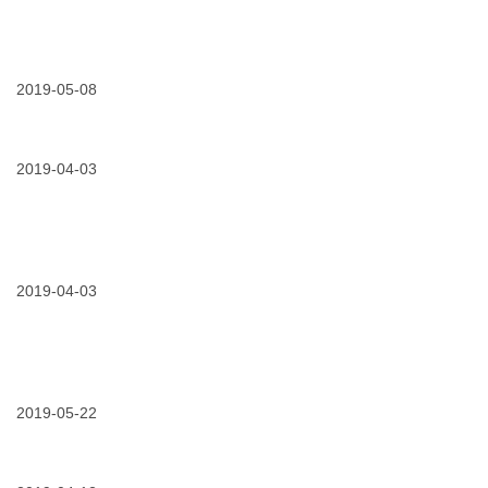
会
装
行
一
培
业
份
03/25/2019
3m
训
黑
官
电
项
科
方
力
目
技-
指
产
2019-05-08
导
南
品
光
手
05/08/2019
实
部
膜
册
力
介
进
请
派
绍
来
您
硬
2019-04-03
（二）
了
收
核
解
藏
材
一
料
下！
|
04/03/2019
3m
3m
电
accr
力
导
产
2019-04-03
线
品
助
部
力
介
架
绍
04/03/2019
论
空
（三）
专
输
业
电
级
2019-05-22
线
电
路
05/22/2019
我
气
性
们
绝
能
会
缘
提