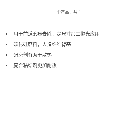
1 个产品，共 1
用于前道磨痕去除，定尺寸加工抛光应用
碳化硅磨料，人造纤维背基
研磨剂有助于散热
复合粘结剂更加耐热